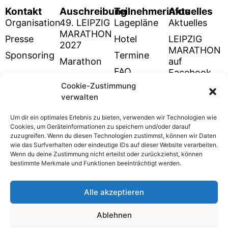
Kontakt
Auschreibung
Teilnehmerinfos
Aktuelles
Organisation
49. LEIPZIG
Lagepläne
Aktuelles
MARATHON
Presse
Hotel
LEIPZIG
2027
MARATHON
Sponsoring
Termine
Marathon
auf
FAQ
Facebook
Halbmarathon
Cookie-Zustimmung
Rückblick
LEIPZIG
4km
verwalten
48. LM
MARATHON
Lauf/Walken
auf
Um dir ein optimales Erlebnis zu bieten, verwenden wir Technologien wie
10km
Instagram
Cookies, um Geräteinformationen zu speichern und/oder darauf
Lauf/Walken
zuzugreifen. Wenn du diesen Technologien zustimmst, können wir Daten
wie das Surfverhalten oder eindeutige IDs auf dieser Website verarbeiten.
Stadtwerke-
Wenn du deine Zustimmung nicht erteilst oder zurückziehst, können
Kinderlauf
bestimmte Merkmale und Funktionen beeinträchtigt werden.
Stadtwerke-
Schülermarathon
Alle akzeptieren
Ablehnen