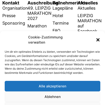
Kontakt
Auschreibung
Teilnehmerinfos
Aktuelles
Organisation
49. LEIPZIG
Lagepläne
Aktuelles
MARATHON
Presse
Hotel
LEIPZIG
2027
MARATHON
Sponsoring
Termine
Marathon
auf
FAQ
Facebook
Halbmarathon
Cookie-Zustimmung
Rückblick
LEIPZIG
4km
verwalten
48. LM
MARATHON
Lauf/Walken
auf
Um dir ein optimales Erlebnis zu bieten, verwenden wir Technologien wie
10km
Instagram
Cookies, um Geräteinformationen zu speichern und/oder darauf
Lauf/Walken
zuzugreifen. Wenn du diesen Technologien zustimmst, können wir Daten
wie das Surfverhalten oder eindeutige IDs auf dieser Website verarbeiten.
Stadtwerke-
Wenn du deine Zustimmung nicht erteilst oder zurückziehst, können
Kinderlauf
bestimmte Merkmale und Funktionen beeinträchtigt werden.
Stadtwerke-
Schülermarathon
Alle akzeptieren
Ablehnen