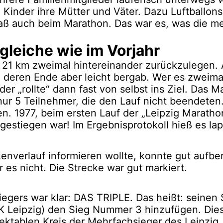
 Kinder ihre Mütter und Väter. Dazu Luftballons
ß auch beim Marathon. Das war es, was die me
gleiche wie im Vorjahr
 21 km zweimal hintereinander zurückzulegen.
n deren Ende aber leicht bergab. Wer es zweima
r „rollte“ dann fast von selbst ins Ziel. Das M
nur 5 Teilnehmer, die den Lauf nicht beendeten
en. 1977, beim ersten Lauf der „Leipzig Maratho
sgestiegen war! Im Ergebnisprotokoll hieß es lap
nverlauf informieren wollte, konnte gut aufber
 es nicht. Die Strecke war gut markiert.
egers war klar: DAS TRIPLE. Das heißt: seinen
K Leipzig) den Sieg Nummer 3 hinzufügen. Die
ektablen Kreis der Mehrfachsieger des Leipzig