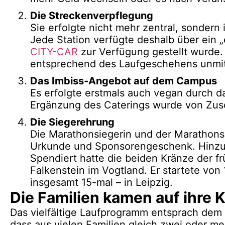
Die Streckenverpflegung
Sie erfolgte nicht mehr zentral, sondern
Jede Station verfügte deshalb über ein
CITY-CAR
zur Verfügung gestellt wurde. 
entsprechend des Laufgeschehens unmitte
Das Imbiss-Angebot auf dem Campus
Es erfolgte erstmals auch vegan durch d
Ergänzung des Caterings wurde von Zus
Die Siegerehrung
Die Marathonsiegerin und der Marathonsi
Urkunde und Sponsorengeschenk. Hinzu 
Spendiert hatte die beiden Kränze der 
Falkenstein im Vogtland. Er startete von
insgesamt 15-mal – in Leipzig.
Die Familien kamen auf ihre 
Das vielfältige Laufprogramm entsprach dem f
dass aus vielen Familien gleich zwei oder me