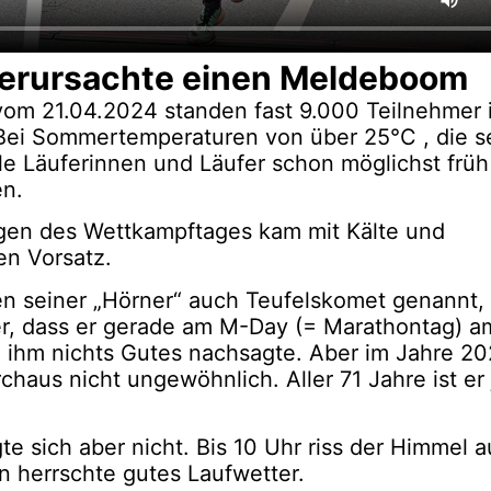
verursachte einen Meldeboom
vom 21.04.2024 standen fast 9.000 Teilnehmer 
 Bei Sommertemperaturen von über 25°C , die se
ele Läuferinnen und Läufer schon möglichst früh
en.
rgen des Wettkampftages kam mit Kälte und
en Vorsatz.
n seiner „Hörner“ auch Teufelskomet genannt,
aber, dass er gerade am M-Day (= Marathontag) a
 ihm nichts Gutes nachsagte. Aber im Jahre 2
chaus nicht ungewöhnlich. Aller 71 Jahre ist er 
e sich aber nicht. Bis 10 Uhr riss der Himmel a
 herrschte gutes Laufwetter.