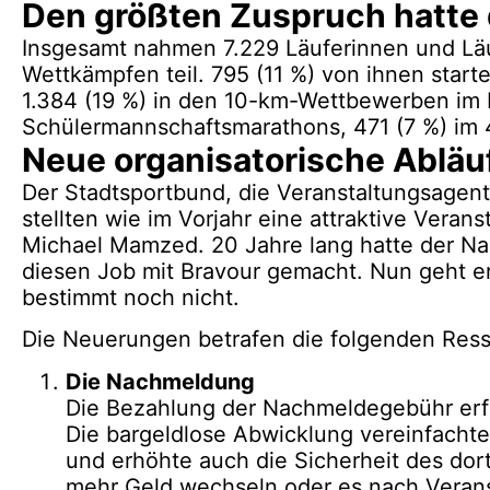
Den größten Zuspruch hatte
Insgesamt nahmen 7.229 Läuferinnen und Lä
Wettkämpfen teil. 795 (11 %) von ihnen star
1.384 (19 %) in den 10-km-Wettbewerben im 
Schülermannschaftsmarathons, 471 (7 %) im 
Neue organisatorische Abläu
Der Stadtsportbund, die Veranstaltungsagent
stellten wie im Vorjahr eine attraktive Veran
Michael Mamzed. 20 Jahre lang hatte der N
diesen Job mit Bravour gemacht. Nun geht er 
bestimmt noch nicht.
Die Neuerungen betrafen die folgenden Ress
Die Nachmeldung
Die Bezahlung der Nachmeldegebühr erfo
Die bargeldlose Abwicklung vereinfachte
und erhöhte auch die Sicherheit des do
mehr Geld wechseln oder es nach Verans