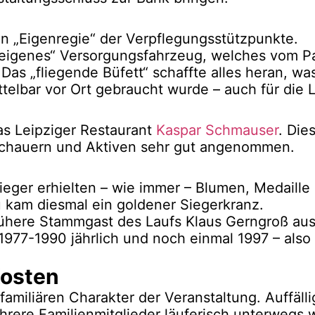
 in „Eigenregie“ der Verpflegungsstützpunkte.
 „eigenes“ Versorgungsfahrzeug, welches vom P
Das „fliegende Büfett“ schaffte alles heran, wa
lbar vor Ort gebraucht wurde – auch für die L
as Leipziger Restaurant
Kaspar Schmauser
. Die
chauern und Aktiven sehr gut angenommen.
eger erhielten – wie immer – Blumen, Medaille 
kam diesmal ein goldener Siegerkranz.
frühere Stammgast des Laufs Klaus Gerngroß au
 1977-1990 jährlich und noch einmal 1997 – also
Kosten
amiliären Charakter der Veranstaltung. Auffälli
hrere Familienmitglieder läuferisch unterwegs 