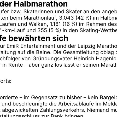
 der Halbmarathon
ufer bzw. Skaterinnen und Skater an den ange
teten beim Marathonlauf, 3.043 (42 %) im Halbm
Laufen und Walken, 1.181 (16 %) im Rahmen des
4-km-Lauf und 355 (5 %) in den Skating-Wettb
fe bewährten sich
ur EmiR Entertainment und der Leipzig Maratho
staltung auf die Beine. Die Gesamtleitung oblag 
achfolger von Gründungsvater Heinrich Hagenl
in Rente – aber ganz los lässt er seinen Marat
orts:
rderte – im Gegensatz zu bisher – kein Bargel
 und beschleunigte die Arbeitsabläufe im Meld
rt abgewickelten Zahlungsverkehrs. Niemand m
taltungsschluss zur Bank bringen.