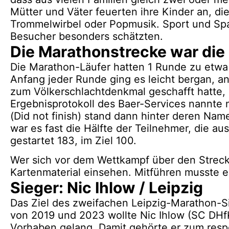
Mütter und Väter feuerten ihre Kinder an, die
Trommelwirbel oder Popmusik. Sport und Spa
Besucher besonders schätzten.
Die Marathonstrecke war die 
Die Marathon-Läufer hatten 1 Runde zu etwa
Anfang jeder Runde ging es leicht bergan, a
zum Völkerschlachtdenkmal geschafft hatte, de
Ergebnisprotokoll des Baer-Services nannte 
(Did not finish) stand dann hinter deren Nam
war es fast die Hälfte der Teilnehmer, die au
gestartet 183, im Ziel 100.
Wer sich vor dem Wettkampf über den Strecke
Kartenmaterial einsehen. Mitführen musste er
Sieger: Nic Ihlow / Leipzig
Das Ziel des zweifachen Leipzig-Marathon-Si
von 2019 und 2023 wollte Nic Ihlow (SC DHf
Vorhaben gelang. Damit gehörte er zum resp