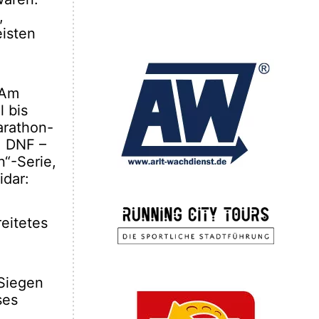
,
isten
 Am
l bis
arathon-
. DNF –
n“-Serie,
idar:
eitetes
 Siegen
ses