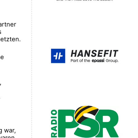
artner
s
etzten.
se
,
s
g war,
waren.