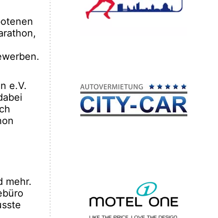
botenen
arathon,
ewerben.
n e.V.
dabei
och
hon
d mehr.
ebüro
usste