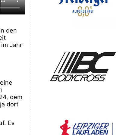
in den
it
 im Jahr
 eine
m
024, dem
ja dort
uf. Es